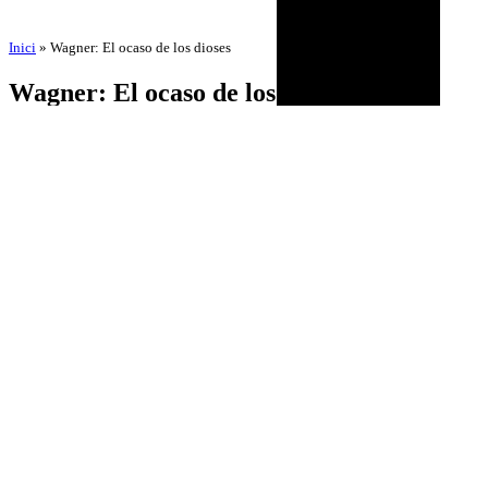
Inici
»
Wagner: El ocaso de los dioses
Wagner: El ocaso de los dioses
by
Amadeu Pons
3 de September de 2025
24 de October de 2025
BIOGRAPHY
AGENDA
DISCOGRAPHY
MULTIMEDIA
NEWS
HISTORICAL
CONTACT