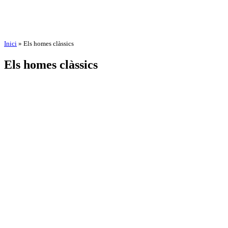
Inici
»
Els homes clàssics
Els homes clàssics
by
Amadeu Pons
3 de September de 2025
24 de October de 2025
BIOGRAPHY
AGE