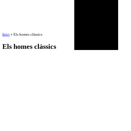
Inici
»
Els homes clàssics
Els homes clàssics
per
Amadeu Pons
3 de setembre de 2025
24 d'octubre de 2025
BIOGRAFIA
AGENDA
DISCOGRAFIA
MULTIMÈDIA
NOTÍCIES
HISTÒRIC
CONTACTE