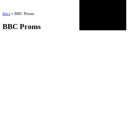
Inici
»
BBC Proms
BBC Proms
por
Amadeu Pons
11 de noviembre de 2025
BIOGRAFÍA
AGENDA
DISCOGRAFÍA
MULTIMEDIA
NOTICIAS
HISTÓRICO
CONTACTO