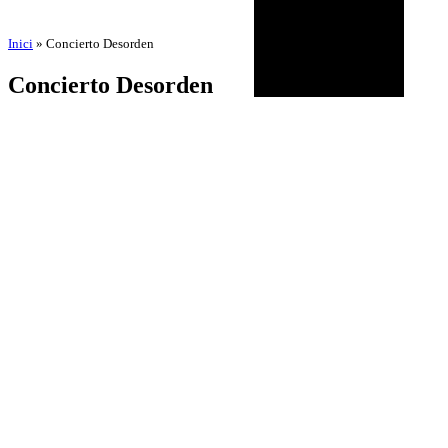
Inici
»
Concierto Desorden
Concierto Desorden
por
Amadeu Pons
2 de junio de 2026
BIOGRAFÍA
AGENDA
DISCOGRAFÍA
MULTIMEDIA
NOTICIAS
HISTÓRICO
CONTACTO