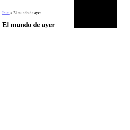
Inici
»
El mundo de ayer
El mundo de ayer
por
Amadeu Pons
12 de mayo de 2026
BIOGRAFÍA
AGENDA
DISCOGRAFÍA
MULTIMEDIA
NOTICIAS
HISTÓRICO
CONTACTO