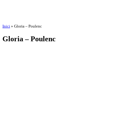
Inici
»
Gloria – Poulenc
Gloria – Poulenc
por
Amadeu Pons
10 de marzo de 2026
BIOGRAFÍA
AGEND