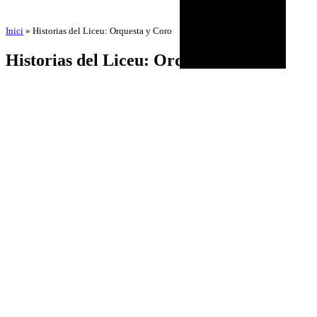
Inici
»
Historias del Liceu: Orquesta y Coro
Historias del Liceu: Orquesta y Coro
por
Amadeu Pons
3 de septiembre de 2025
24 de octubre de 2025
BIOGRAFÍA
AGENDA
DISCOGRAFÍA
MULTIMEDIA
NOTICIAS
HISTÓRICO
CONTACTO