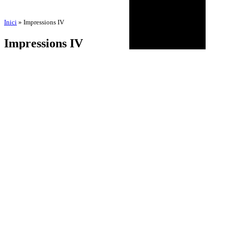
Inici
»
Impressions IV
Impressions IV
por
Comunicació Integral Neorg
23 de julio de 2025
24 de octubre de 2025
BIOGRAFÍA
AGENDA
DISCOGRAFÍA
MULTIMEDIA
NOTICIAS
HISTÓRICO
CONTACTO