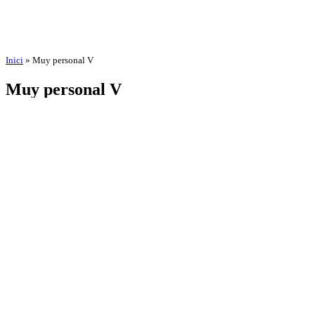
Inici
»
Muy personal V
Muy personal V
por
Amadeu Pons
3 de septiembre de 2025
24 de octubre de 2025
BIOGRAFÍA
AGEND