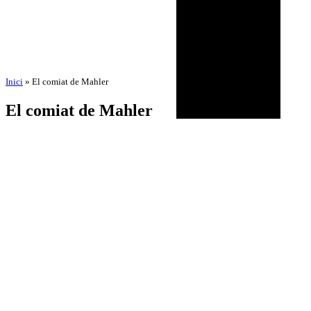
Inici
»
El comiat de Mahler
El comiat de Mahler
per
Amadeu Pons
12 de novembre de 2025
12 de novembre de 2025
BIOGRAFIA
AGENDA
DISCOGRAFIA
MULTIMÈDIA
NOTÍCIES
HISTÒRIC
CONTACTE