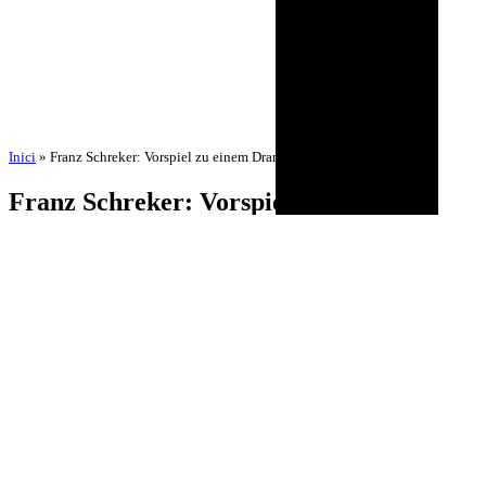
Inici
»
Franz Schreker: Vorspiel zu einem Drama
Franz Schreker: Vorspiel zu einem
Drama
per
Amadeu Pons
3 de setembre de 2025
24 d'octubre de 2025