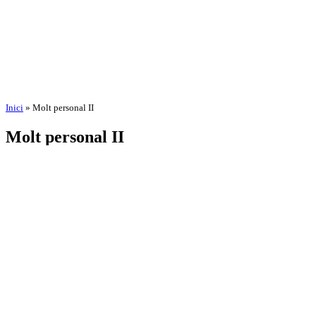
Inici
»
Molt personal II
Molt personal II
per
Amadeu Pons
3 de setembre de 2025
24 d'octubre de 2025