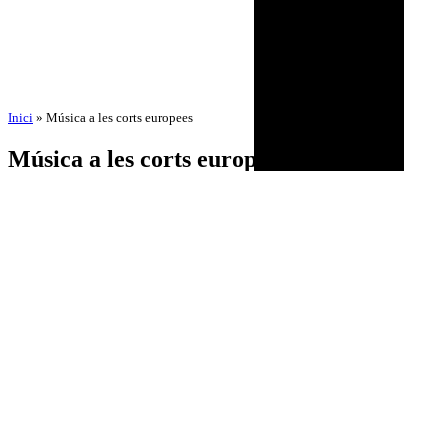
Inici
»
Música a les corts europees
Música a les corts europees
per
Amadeu Pons
12 de novembre de 2025
12 de novembre de 2025
BIOGRAFIA
AGENDA
DISCOGRAFIA
MULTIMÈDIA
NOTÍCIES
HISTÒRIC
CONTACTE