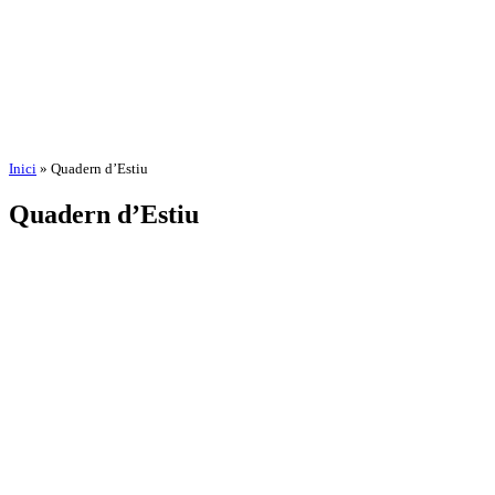
Inici
»
Quadern d’Estiu
Quadern d’Estiu
per
Amadeu Pons
3 de setembre de 2025
11 de novembre de 2025