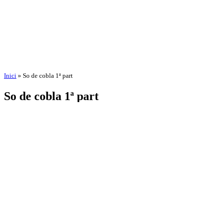
Inici
»
So de cobla 1ª part
So de cobla 1ª part
per
Amadeu Pons
3 de setembre de 2025
18 de novembre de 2025