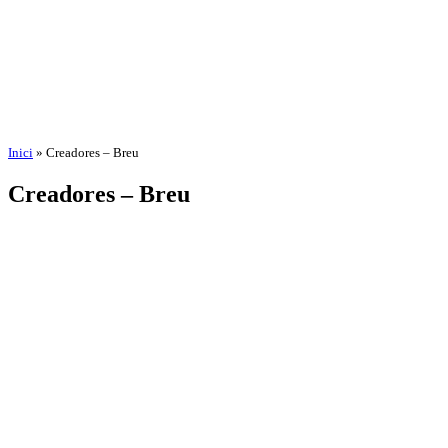
Inici
»
Creadores – Breu
Creadores – Breu
per
Amadeu Pons
3 de setembre de 2025
18 de novembre de 2025