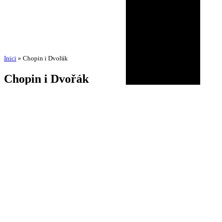
Inici
»
Chopin i Dvořák
Chopin i Dvořák
per
Amadeu Pons
3 de setembre de 2025
27 de juliol de 2026
BIOGRAFIA
AGENDA
DISCOGRAFIA
MULTIMÈDIA
NOTÍCIES
HISTÒRIC
CONTACTE